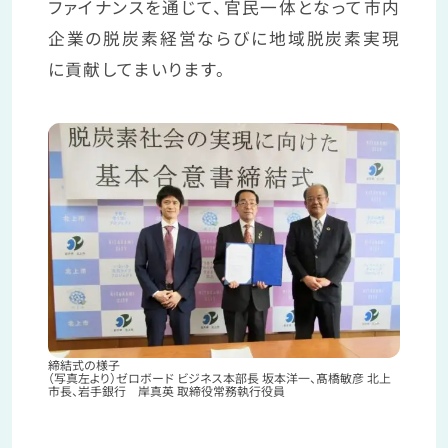
ファイナンスを通じて、官民一体となって市内
企業の脱炭素経営ならびに地域脱炭素実現
に貢献してまいります。
締結式の様子
（写真左より）ゼロボード ビジネス本部長 坂本洋一、髙橋敏彦 北上
市長、岩手銀行 岸真英 取締役常務執行役員